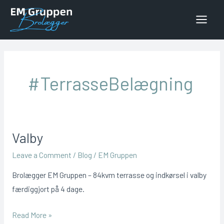
Skip
to
Main
content
Menu
#TerrasseBelægning
Valby
Leave a Comment
/
Blog
/
EM Gruppen
Brolægger EM Gruppen – 84kvm terrasse og indkørsel i valby
færdiggjort på 4 dage.
Valby
Read More »