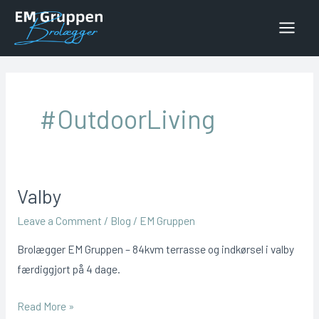
Skip
to
Main
content
Menu
#OutdoorLiving
Valby
Leave a Comment
/
Blog
/
EM Gruppen
Brolægger EM Gruppen – 84kvm terrasse og indkørsel i valby
færdiggjort på 4 dage.
Valby
Read More »